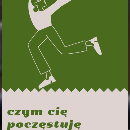
czym cię
poczęstuję