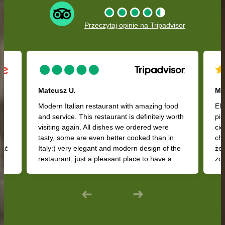
Przeczytaj opinie na Tripadvisor
zarezerwuj stolik
Mateusz U.
Ma
e
Modern Italian restaurant with amazing food
El
and service. This restaurant is definitely worth
pię
visiting again. All dishes we ordered were
ci
zamów z dostawą
tasty, some are even better cooked than in
chr
wać
Italy:) very elegant and modern design of the
że 
restaurant, just a pleasant place to have a
zde
weekend dinner. Amazing service.
bar
iki