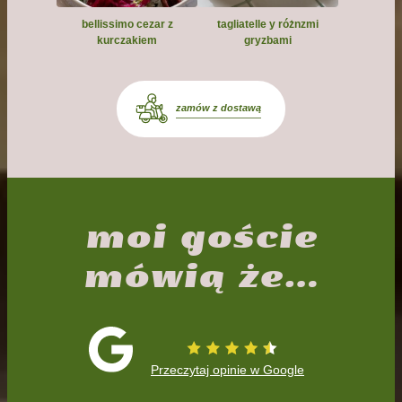
bellissimo cezar z
tagliatelle y różnzmi
kurczakiem
gryzbami
zamów z dostawą
moi goście
mówią że…
Przeczytaj opinie w Google